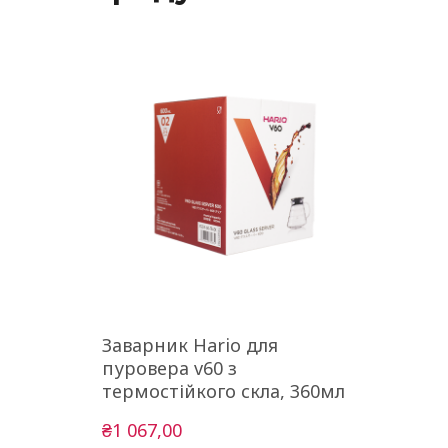
Заварник Hario для
пуровера v60 з
термостійкого скла, 360мл
₴1 067,00