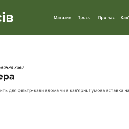
ів
Магазин
Проєкт
Про нас
Кав
ування кави
ера
ить для фільтр-кави вдома чи в кав’ярні. Гумова вставка н