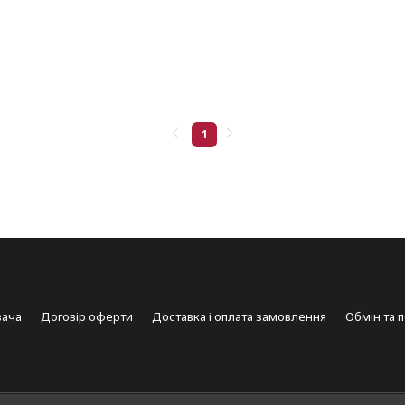
1
вача
Договір оферти
Доставка і оплата замовлення
Обмін та 