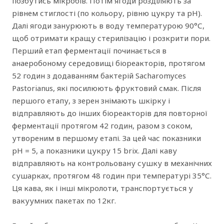
позбутись мікробів. Потім ягоди розділяють за
рівнем стиглості (по кольору, рівню цукру та рН).
Далі ягоди занурюють в воду температурою 90°С,
щоб отримати кращу стерилізацію і розкрити пори.
Перший етап ферментації починається в
анаеробоному середовищі біореакторів, протягом
52 годин з додаванням бактерій Sacharomyces
Pastorianus, які посилюють фруктовий смак. Після
першого етапу, з зерен знімають шкірку і
відправляють до інших біореакторів для повторної
ферментації протягом 42 годин, разом з соком,
утвореним в першому етапі. За цей час показники
рН = 5, а показники цукру 15 brix. Далі каву
відправляють на контрольовану сушку в механічних
сушарках, протягом 48 годин при температурі 35°С.
Ця кава, як і інші мікролоти, транспортується у
вакуумних пакетах по 12кг.