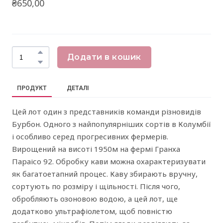
₴650,00
Додати в кошик
ПРОДУКТ
ДЕТАЛІ
Цей лот один з представників команди різновидів
Бурбон. Одного з найпопулярніших сортів в Колумбії
і особливо серед прогресивних фермерів.
Вирощений на висоті 1950м на фермі Гранха
Параісо 92. Обробку кави можна охарактеризувати
як багатоетапний процес. Каву збирають вручну,
сортують по розміру і щільності. Після чого,
обробляють озоновою водою, а цей лот, ще
додатково ультрафіолетом, щоб повністю