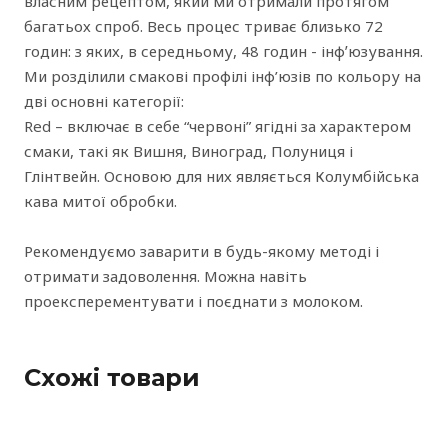
власним рецептом, який ми отримали протягом
багатьох спроб. Весь процес триває близько 72
годин: з яких, в середньому, 48 годин - інфʼюзування.
Ми розділили смакові профілі інф’юзів по кольору на
дві основні категорії:
Red – включає в себе “червоні” ягідні за характером
смаки, такі як Вишня, Виноград, Полуниця і
Глінтвейн. Основою для них являється Колумбійська
кава митої обробки.
Рекомендуємо заварити в будь-якому методі і
отримати задоволення. Можна навіть
проексперементувати і поєднати з молоком.
Схожі товари