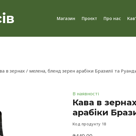
ів
Магазин
Проєкт
Про нас
Кав
ва в зернах / мелена, бленд зерен арабіки Бразилії та Руанди 
В наявності
Кава в зерна
арабіки Брази
Код продукту 18
₴449,00