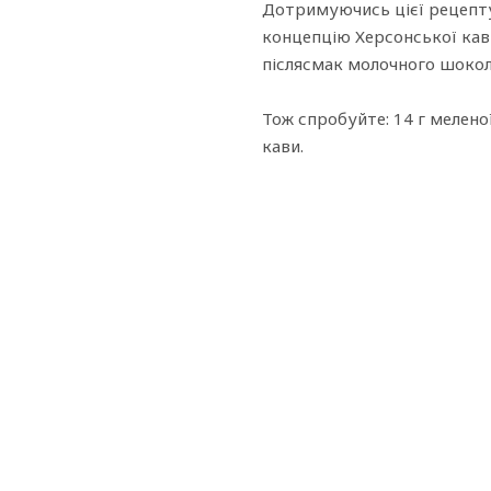
Дотримуючись цієї рецепту
концепцію Херсонської кави
післясмак молочного шокол
Тож спробуйте: 14 г меленої
кави.