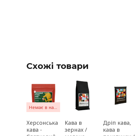
Схожі товари
Немає в наявності
Херсонська
Кава в
Дріп кава,
кава -
зернах /
кава в