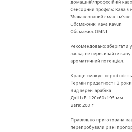
домашній/професійній каво 
Сенсорний профіль: Кава з 
Збалансований смак і м'яке 
Обсмажчик: Kava Kavun
Обсмажка: OMNI
Рекомендовано: зберігати у
ласка, не пересипайте каву
ароматичний потенціал.
Краще смакує: перші шість 
Термін придатності: 2 роки
Вид зерен: арабіка
ДxШxВ: 120x60x195 мм
Вага: 260 г
Правильно приготована кава
перепробували різні пропор