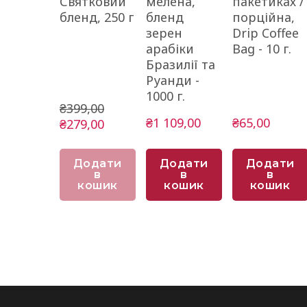
Святковий
мелена,
пакетиках /
бленд, 250 г
бленд
порційна,
зерен
Drip Coffee
арабіки
Bag - 10 г.
Бразилії та
Руанди -
1000 г.
₴399,00
₴1 109,00
₴65,00
₴279,00
Додати
Додати
Додати
в
в
в
кошик
кошик
кошик