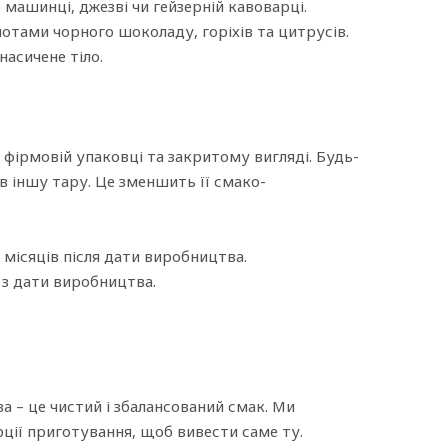
машинці, джезві чи гейзерній кавоварці.
нотами чорного шоколаду, горіхів та цитрусів.
насичене тіло.
 фірмовій упаковці та закритому вигляді. Будь-
 в іншу тару. Це зменшить її смако-
місяців після дати виробництва.
 з дати виробництва.
 – це чистий і збалансований смак. Ми
ції приготування, щоб вивести саме ту.