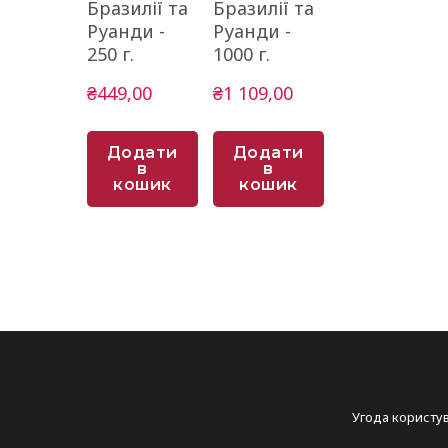
Бразилії та
Бразилії та
Руанди -
Руанди -
250 г.
1000 г.
₴449,00
₴1 109,00
Додати
Додати
в
в
кошик
кошик
Угода користу