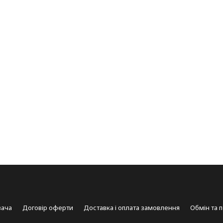
вача
Договір оферти
Доставка і оплата замовлення
Обмін та 