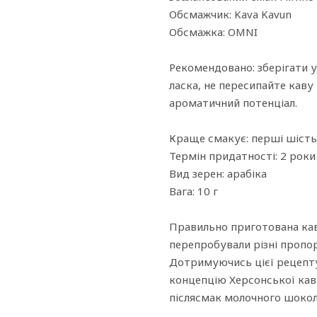
Обсмажчик: Kava Kavun
Обсмажка: OMNI
Рекомендовано: зберігати у
ласка, не пересипайте каву
ароматичний потенціал.
Краще смакує: перші шість 
Термін придатності: 2 роки
Вид зерен: арабіка
Вага: 10 г
Правильно приготована кава
перепробували різні пропор
Дотримуючись цієї рецепту
концепцію Херсонської кави
післясмак молочного шокол