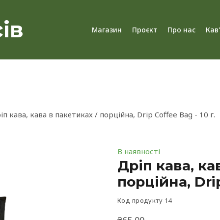
ів
Магазин
Проєкт
Про нас
Кав
іп кава, кава в пакетиках / порційна, Drip Coffee Bag - 10 г.
В наявності
Дріп кава, ка
порційна, Drip
Код продукту 14
₴65,00