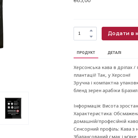
Додати в 
ПРОДУКТ
ДЕТАЛІ
Херсонська кава в дріпах / 
плантації! Так, у Херсоні!
Зручна і компактна упаковк
бленд зерен арабіки Бразил
Інформація: Висота зростан
Характеристика: Обсмажена
домашній/професійній каво 
Сенсорний профіль: Кава з 
Збалансований смак і м'яке 