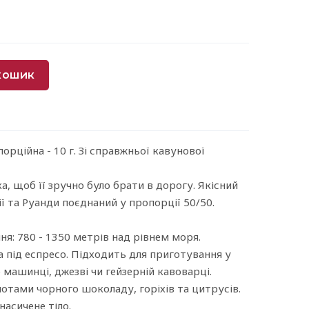
кошик
порційна - 10 г. Зі справжньої кавунової
а, щоб її зручно було брати в дорогу. Якісний
ії та Руанди поєднаний у пропорції 50/50.
ня: 780 - 1350 метрів над рівнем моря.
 під еспресо. Підходить для приготування у
машинці, джезві чи гейзерній кавоварці.
нотами чорного шоколаду, горіхів та цитрусів.
насичене тіло.