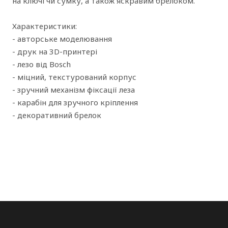
на ключі чи сумку, а також яскравим брелоком.
Характеристики:
- авторське моделювання
- друк на 3D-принтері
- лезо від Bosch
- міцний, текстурований корпус
- зручний механізм фіксації леза
- карабін для зручного кріплення
- декоративний брелок